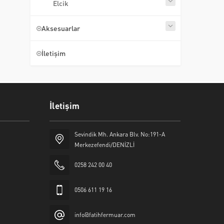
Elcik
Aksesuarlar
İletişim
İletişim
Sevindik Mh. Ankara Blv. No:191-A
Merkezefendi/DENİZLİ
0258 242 00 40
0506 611 19 16
info@fatihfermuar.com