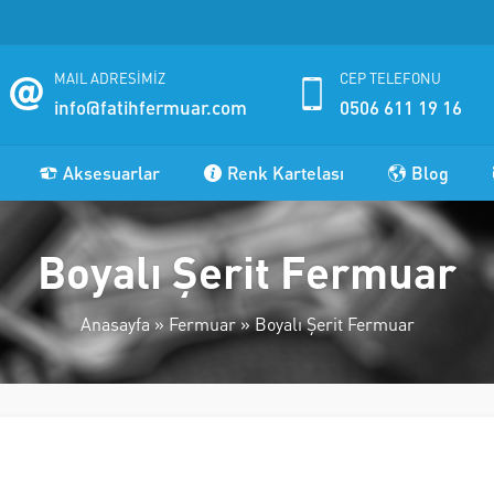
MAIL ADRESİMİZ
CEP TELEFONU
info@fatihfermuar.com
0506 611 19 16
Aksesuarlar
Renk Kartelası
Blog
Boyalı Şerit Fermuar
Anasayfa
»
Fermuar
»
Boyalı Şerit Fermuar