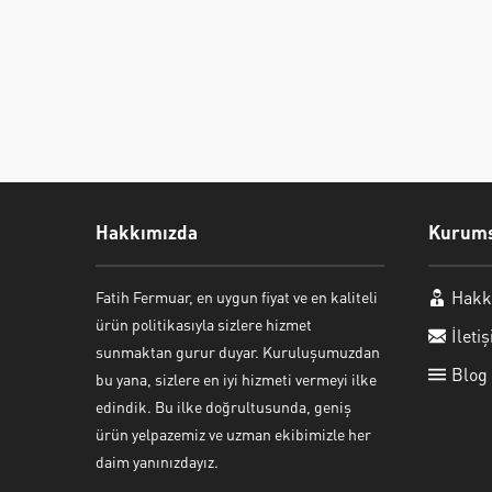
Hakkımızda
Kurums
Hakk
Fatih Fermuar, en uygun fiyat ve en kaliteli
Fatih Fermuar
ürün politikasıyla sizlere hizmet
İleti
sunmaktan gurur duyar. Kuruluşumuzdan
Blog
bu yana, sizlere en iyi hizmeti vermeyi ilke
edindik. Bu ilke doğrultusunda, geniş
ürün yelpazemiz ve uzman ekibimizle her
daim yanınızdayız.
Cevap Yaz