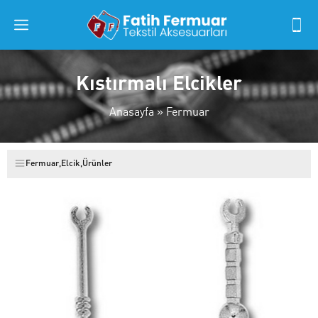
Kıstırmalı Elcikler
Anasayfa
»
Fermuar
Fermuar
,
Elcik
,
Ürünler