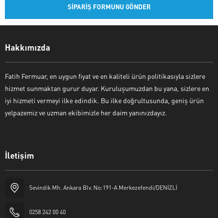
Hakkımızda
Fatih Fermuar, en uygun fiyat ve en kaliteli ürün politikasıyla sizlere
hizmet sunmaktan gurur duyar. Kuruluşumuzdan bu yana, sizlere en
iyi hizmeti vermeyi ilke edindik. Bu ilke doğrultusunda, geniş ürün
yelpazemiz ve uzman ekibimizle her daim yanınızdayız.
İletişim
Fatih Fermuar
Sevindik Mh. Ankara Blv. No:191-A Merkezefendi/DENİZLİ
0258 242 00 40