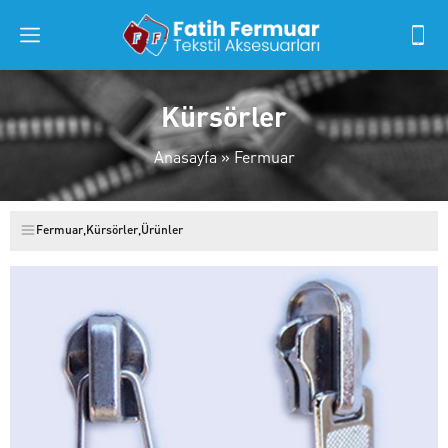
Kürsörler
Anasayfa
»
Fermuar
Fermuar
,
Kürsörler
,
Ürünler