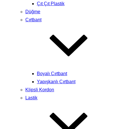
Çıt Çıt Plastik
Düğme
Cırtbant
Boyalı Cırtbant
Yapışkanlı Cırtbant
Klipsli Kordon
Lastik